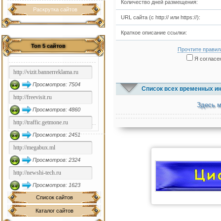
Количество дней размещения:
Раскрутка сайтов
URL сайта (с http:// или https://):
Краткое описание ссылки:
Топ 5 сайтов
Прочтите правил
Я согласен
Просмотров: 7504
Список всех временных и
Здесь м
Просмотров: 4860
Просмотров: 2451
Просмотров: 2324
Просмотров: 1623
Список сайтов
Каталог сайтов