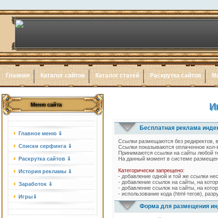
Главная
Каталог сайтов
Каталог статей
Раскрутка сайтов
М
И
Меню сайта
Бесплатная реклама индек
Главное меню ⇓
Ссылки размещаются без редиректов, 
Списки серфинга ⇓
Ссылки показываются оплаченное кол-в
Принимаются ссылки на сайты любой т
Раскрутка сайтов ⇓
На данный момент в системе размещен
Категорически запрещено:
История рекламы ⇓
- добавление одной и той же ссылки нес
- добавление ссылок на сайты, на кото
Заработок ⇓
- добавление ссылок на сайты, на кото
- использование кода (html-тегов), ра
Игры⇓
Форма для размещения ин