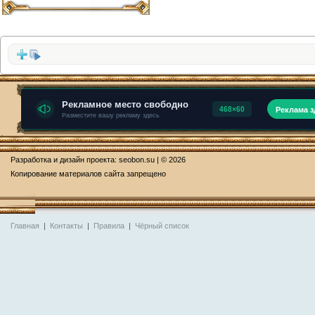
Разработка и дизайн проекта:
seobon.su
| © 2026
Копирование материалов сайта запрещено
Главная
|
Контакты
|
Правила
|
Чёрный список