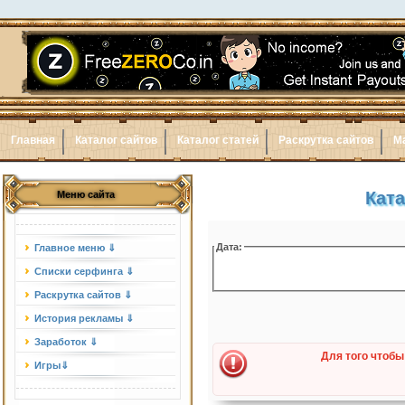
Главная
Каталог сайтов
Каталог статей
Раскрутка сайтов
М
Ката
Меню сайта
Дата:
Главное меню ⇓
Списки серфинга ⇓
Раскрутка сайтов ⇓
История рекламы ⇓
Заработок ⇓
Для того чтобы
Игры⇓