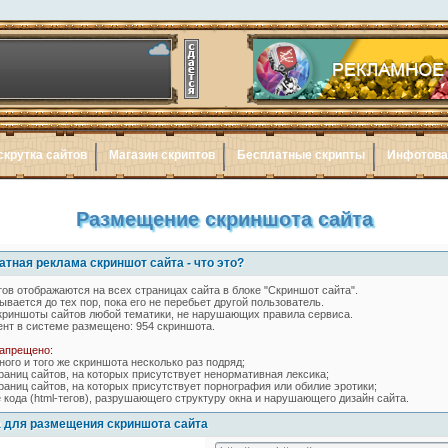
скрутка сайтов
Магазин скриптов
Бесплатные скрипты
Инфотов
Размещение скриншота сайта
тная реклама скриншот сайта - что это?
ов отображаются на всех страницах сайта в блоке "Скриншот сайта".
вается до тех пор, пока его не перебьет другой пользователь.
риншоты сайтов любой тематики, не нарушающих правила сервиса.
нт в системе размещено:
954
скриншота.
запрещено:
ного и того же скриншота несколько раз подряд;
раниц сайтов, на которых присутствует ненормативная лексика;
раниц сайтов, на которых присутствует порнография или обилие эротики;
 кода (html-тегов), разрушающего структуру окна и нарушающего дизайн сайта.
 для размещения скриншота сайта