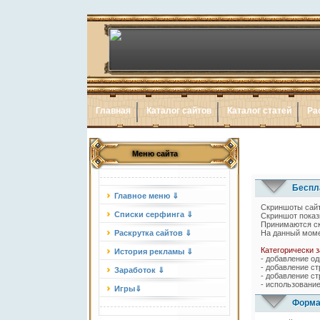
Главная
Каталог сайтов
Каталог статей
Ра
Меню сайта
Беспла
Главное меню ⇓
Скриншоты сайт
Списки серфинга ⇓
Скриншот показы
Принимаются ск
Раскрутка сайтов ⇓
На данный моме
Категорически 
История рекламы ⇓
- добавление од
- добавление ст
Заработок ⇓
- добавление ст
- использование
Игры⇓
Форма