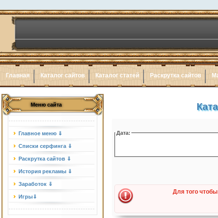
Главная
Каталог сайтов
Каталог статей
Раскрутка сайтов
М
Ката
Меню сайта
Дата:
Главное меню ⇓
Списки серфинга ⇓
Раскрутка сайтов ⇓
История рекламы ⇓
Заработок ⇓
Для того чтобы
Игры⇓