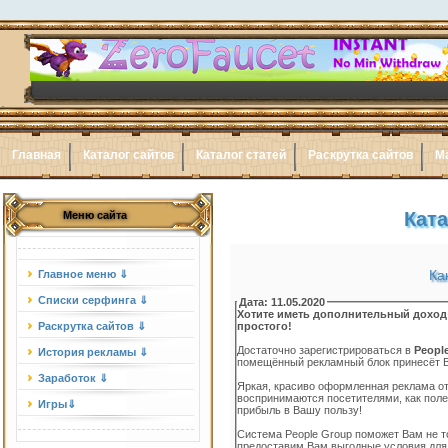
Главная
Каталог сайтов
Каталог статей
Раскрутка сайтов
М
Ката
Меню сайта
Ка
Главное меню ⇓
Списки серфинга ⇓
Дата: 11.05.2020
Хотите иметь дополнительный доход 
Раскрутка сайтов ⇓
простого!
Достаточно зарегистрироваться в
Peopl
История рекламы ⇓
помещённый рекламный блок принесёт В
Заработок ⇓
Яркая, красиво оформленная реклама о
воспринимаются посетителями, как поле
Игры⇓
прибыль в Вашу пользу!
Система People Group поможет Вам не т
предоставим Вам выгодные условия для 