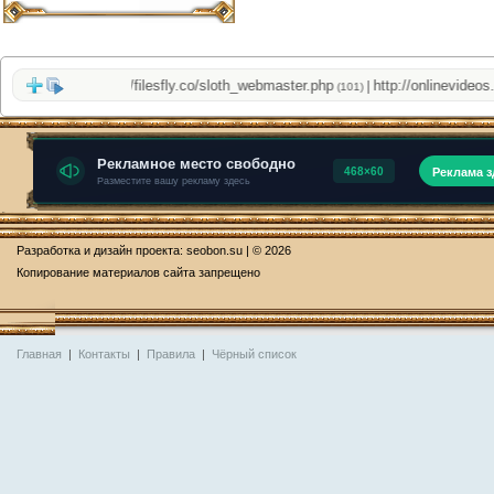
e-cams/
http://filesfly.co/sloth_webmaster.php
http://onlinevideos.cc
|
|
(39)
(101)
Разработка и дизайн проекта:
seobon.su
| © 2026
Копирование материалов сайта запрещено
Главная
|
Контакты
|
Правила
|
Чёрный список