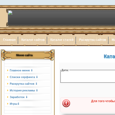
Главная
Каталог сайтов
Каталог статей
Раскрутка сайтов
М
Ката
Меню сайта
Дата:
Главное меню ⇓
Списки серфинга ⇓
Раскрутка сайтов ⇓
История рекламы ⇓
Заработок ⇓
Для того чтобы
Игры⇓