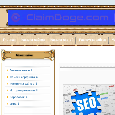
Главная
Каталог сайтов
Каталог статей
Раскрутка сайтов
М
Меню сайта
Главное меню ⇓
Списки серфинга ⇓
Раскрутка сайтов ⇓
История рекламы ⇓
Заработок ⇓
Игры⇓