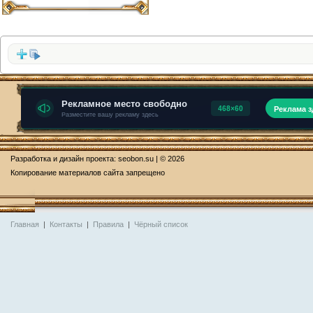
Разработка и дизайн проекта:
seobon.su
| © 2026
Копирование материалов сайта запрещено
Главная
|
Контакты
|
Правила
|
Чёрный список