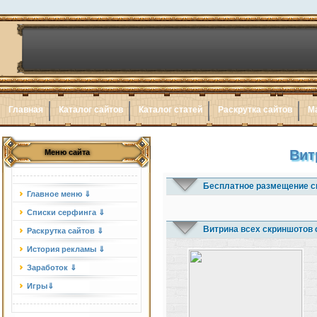
Главная
Каталог сайтов
Каталог статей
Раскрутка сайтов
М
Вит
Меню сайта
Бесплатное размещение с
Главное меню ⇓
Списки серфинга ⇓
Витрина всех скриншотов 
Раскрутка сайтов ⇓
История рекламы ⇓
Заработок ⇓
Игры⇓