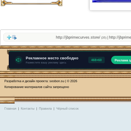
http://jbprimecurves.store/
http://jbprimecu
|
(35)
Разработка и дизайн проекта:
seobon.su
| © 2026
Копирование материалов сайта запрещено
Главная
|
Контакты
|
Правила
|
Чёрный список