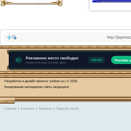
http://jbprimecurv
Разработка и дизайн проекта:
seobon.su
| © 2026
Копирование материалов сайта запрещено
Главная
|
Контакты
|
Правила
|
Чёрный список