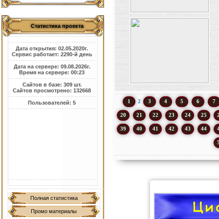
Статистика проекта
Дата открытия: 02.05.2020г.
Сервис работает: 2290-й день
Дата на сервере: 09.08.2026г.
Время на сервере: 00:23
Сайтов в базе: 309 шт.
Сайтов просмотрено: 132668
1
2
3
4
5
6
7
Пользователей: 5
20
21
22
23
24
25
39
40
41
42
43
44
Полная статистика
Промо материалы