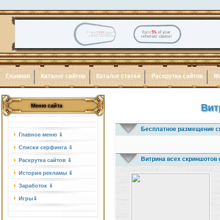
Главная
Каталог сайтов
Каталог статей
Раскрутка сайтов
М
Вит
Меню сайта
Бесплатное размещение с
Главное меню ⇓
Списки серфинга ⇓
Витрина всех скриншотов 
Раскрутка сайтов ⇓
История рекламы ⇓
Заработок ⇓
Игры⇓