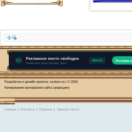
Разработка и дизайн проекта:
seobon.su
| © 2026
Копирование материалов сайта запрещено
Главная
|
Контакты
|
Правила
|
Чёрный список