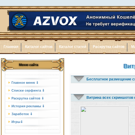
Главная
Каталог сайтов
Каталог статей
Раскрутка сайтов
М
Вит
Меню сайта
Бесплатное размещение с
Главное меню ⇓
Списки серфинга ⇓
Витрина всех скриншотов 
Раскрутка сайтов ⇓
История рекламы ⇓
Заработок ⇓
Игры⇓