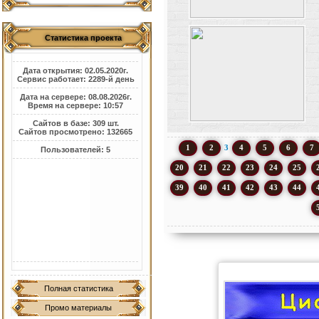
Статистика проекта
Дата открытия: 02.05.2020г.
Сервис работает: 2289-й день
Дата на сервере: 08.08.2026г.
Время на сервере: 10:57
Сайтов в базе: 309 шт.
Сайтов просмотрено: 132665
1
2
3
4
5
6
7
Пользователей: 5
20
21
22
23
24
25
39
40
41
42
43
44
Полная статистика
Промо материалы