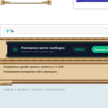
Разработка и дизайн проекта:
seobon.su
| © 2026
Копирование материалов сайта запрещено
Главная
|
Контакты
|
Правила
|
Чёрный список