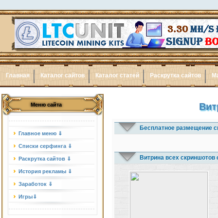
Главная
Каталог сайтов
Каталог статей
Раскрутка сайтов
М
Вит
Меню сайта
Бесплатное размещение с
Главное меню ⇓
Списки серфинга ⇓
Витрина всех скриншотов 
Раскрутка сайтов ⇓
История рекламы ⇓
Заработок ⇓
Игры⇓