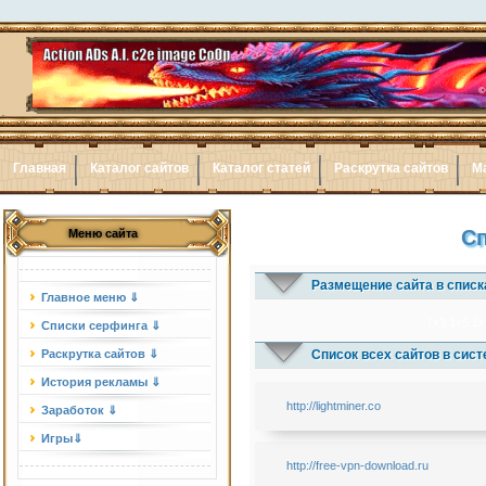
Главная
Каталог сайтов
Каталог статей
Раскрутка сайтов
М
Сп
Меню сайта
Размещение сайта в списк
Главное меню ⇓
1x3
1x5
1x
Списки серфинга ⇓
Раскрутка сайтов ⇓
Список всех сайтов в сис
История рекламы ⇓
http://lightminer.co
Заработок ⇓
Игры⇓
http://free-vpn-download.ru