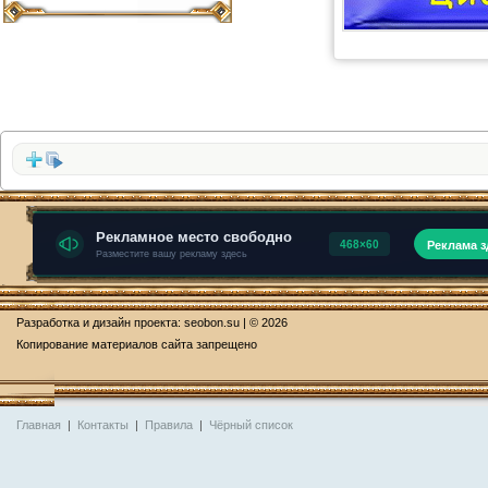
Разработка и дизайн проекта:
seobon.su
| © 2026
Копирование материалов сайта запрещено
Главная
|
Контакты
|
Правила
|
Чёрный список