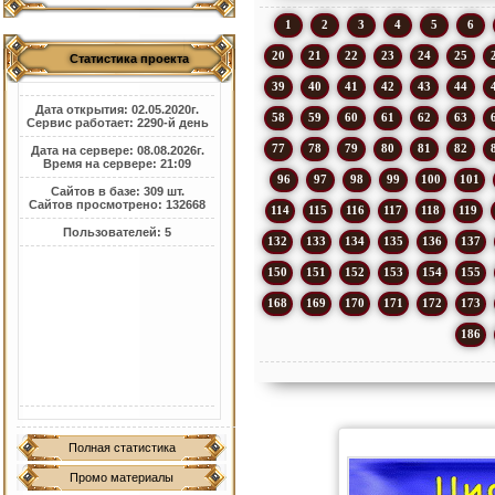
1
2
3
4
5
6
20
21
22
23
24
25
Статистика проекта
39
40
41
42
43
44
Дата открытия: 02.05.2020г.
58
59
60
61
62
63
Сервис работает: 2290-й день
77
78
79
80
81
82
Дата на сервере: 08.08.2026г.
Время на сервере: 21:09
96
97
98
99
100
101
Сайтов в базе: 309 шт.
Сайтов просмотрено: 132668
114
115
116
117
118
119
Пользователей: 5
132
133
134
135
136
137
150
151
152
153
154
155
168
169
170
171
172
173
186
Полная статистика
Промо материалы