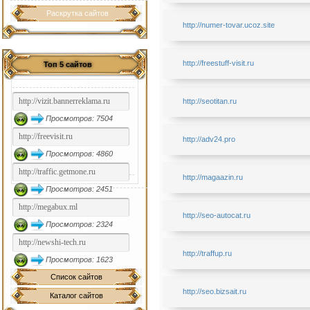
Раскрутка сайтов
http://numer-tovar.ucoz.site
http://freestuff-visit.ru
Топ 5 сайтов
http://seotitan.ru
Просмотров: 7504
http://adv24.pro
Просмотров: 4860
http://magaazin.ru
Просмотров: 2451
http://seo-autocat.ru
Просмотров: 2324
http://traffup.ru
Просмотров: 1623
Список сайтов
http://seo.bizsait.ru
Каталог сайтов