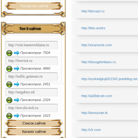
Раскрутка сайтов
http://bizsayt.ru
http://bbo.works
Топ 5 сайтов
http://stranstvie.com
Просмотров: 7504
http://dosugdonbass.ru
Просмотров: 4860
http://ezekielgkqt021342.pointblog.net
Просмотров: 2451
http://ad2bitcoin.com
Просмотров: 2324
http://bonussite.tk
Просмотров: 1623
Список сайтов
http://vk.com
Каталог сайтов