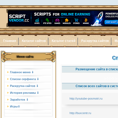
Главная
Каталог сайтов
Каталог статей
Раскрутка сайтов
М
Сп
Меню сайта
Размещение сайта в списк
Главное меню ⇓
1x3
1x5
1x
Списки серфинга ⇓
Раскрутка сайтов ⇓
Список всех сайтов в сис
История рекламы ⇓
http://youtube-posmotri.ru
Заработок ⇓
Игры⇓
http://buxcentr.ru