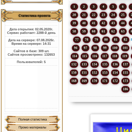
1
2
3
4
5
6
20
21
22
23
24
25
Статистика проекта
39
40
41
42
43
44
Дата открытия: 02.05.2020г.
58
59
60
61
62
63
Сервис работает: 2288-й день
77
78
79
80
81
82
Дата на сервере: 07.08.2026г.
Время на сервере: 14:31
96
97
98
99
100
101
Сайтов в базе: 309 шт.
Сайтов просмотрено: 132653
114
115
116
117
118
119
Пользователей: 5
132
133
134
135
136
137
150
151
152
153
154
155
168
169
170
171
172
173
186
Полная статистика
Промо материалы