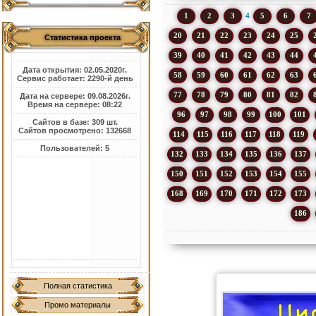
1
2
3
4
5
6
7
20
21
22
23
24
25
Статистика проекта
39
40
41
42
43
44
Дата открытия: 02.05.2020г.
58
59
60
61
62
63
Сервис работает: 2290-й день
77
78
79
80
81
82
Дата на сервере: 09.08.2026г.
Время на сервере: 08:22
96
97
98
99
100
101
Сайтов в базе: 309 шт.
Сайтов просмотрено: 132668
114
115
116
117
118
119
Пользователей: 5
132
133
134
135
136
137
150
151
152
153
154
155
168
169
170
171
172
173
186
Полная статистика
Промо материалы