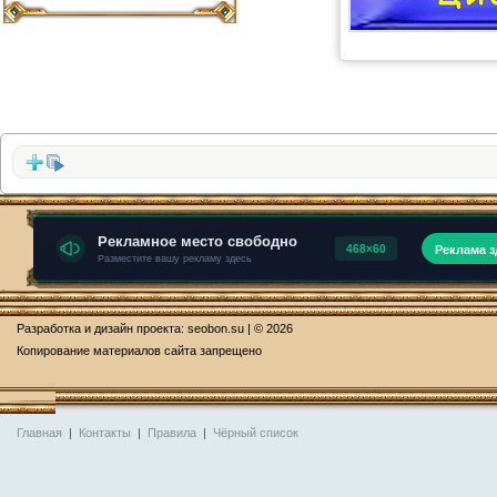
Разработка и дизайн проекта:
seobon.su
| © 2026
Копирование материалов сайта запрещено
Главная
|
Контакты
|
Правила
|
Чёрный список