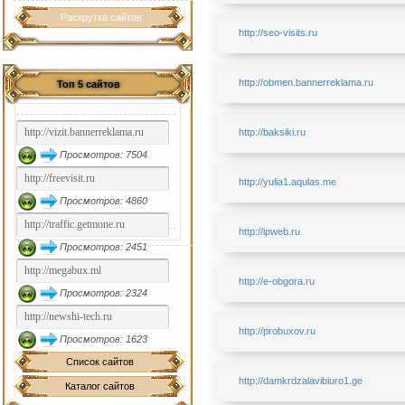
Раскрутка сайтов
http://seo-visits.ru
http://obmen.bannerreklama.ru
Топ 5 сайтов
http://baksiki.ru
Просмотров: 7504
http://yulia1.aqulas.me
Просмотров: 4860
http://ipweb.ru
Просмотров: 2451
http://e-obgora.ru
Просмотров: 2324
http://probuxov.ru
Просмотров: 1623
Список сайтов
http://damkrdzalavibiuro1.ge
Каталог сайтов