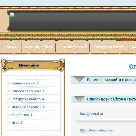
Главная
Каталог сайтов
Каталог статей
Раскрутка сайтов
М
Сп
Меню сайта
Размещение сайта в списк
Главное меню ⇓
1x3
1x5
1x
Списки серфинга ⇓
Раскрутка сайтов ⇓
Список всех сайтов в сис
История рекламы ⇓
http://freetraf.ru
Заработок ⇓
Игры⇓
http://stena.getmone.ru