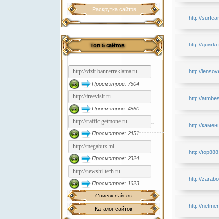
Раскрутка сайтов
http://surfea
http://quark
Топ 5 сайтов
http://lensov
Просмотров: 7504
http://atmbes
Просмотров: 4860
http://камен
Просмотров: 2451
http://top888
Просмотров: 2324
http://zarab
Просмотров: 1623
Список сайтов
http://netme
Каталог сайтов