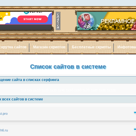
скрутка сайтов
Магазин скриптов
Бесплатные скрипты
Инфотов
Список сайтов в системе
щение сайта в списках серфинга
1x3
1x5
1x10
1x20
1x30
1x40
1x50
1x60
1x70
1x80
1x90
1x100
 всех сайтов в системе
st.pro
sh6.ru