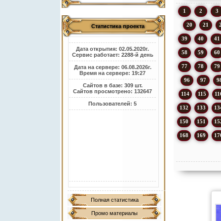
1
2
3
20
21
Статистика проекта
39
40
41
Дата открытия: 02.05.2020г.
58
59
60
Сервис работает: 2288-й день
77
78
79
Дата на сервере: 06.08.2026г.
Время на сервере: 19:27
96
97
9
Сайтов в базе: 309 шт.
Сайтов просмотрено: 132647
114
115
11
Пользователей: 5
132
133
13
150
151
15
168
169
17
Полная статистика
Промо материалы