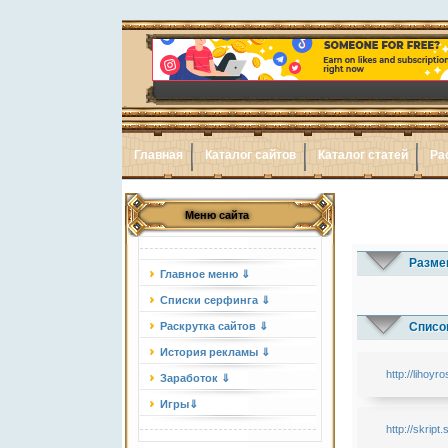
Главная
Каталог сайтов
Каталог статей
Ра
Меню сайта
Разме
Главное меню ⇓
Списки серфинга ⇓
Раскрутка сайтов ⇓
Список
История рекламы ⇓
http://lihoyro
Заработок ⇓
Игры⇓
http://skript.