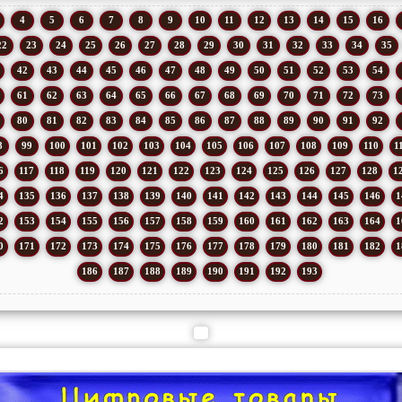
4
5
6
7
8
9
10
11
12
13
14
15
16
22
23
24
25
26
27
28
29
30
31
32
33
34
35
42
43
44
45
46
47
48
49
50
51
52
53
54
61
62
63
64
65
66
67
68
69
70
71
72
73
80
81
82
83
84
85
86
87
88
89
90
91
92
8
99
100
101
102
103
104
105
106
107
108
109
110
1
6
117
118
119
120
121
122
123
124
125
126
127
128
1
4
135
136
137
138
139
140
141
142
143
144
145
146
1
2
153
154
155
156
157
158
159
160
161
162
163
164
1
0
171
172
173
174
175
176
177
178
179
180
181
182
1
186
187
188
189
190
191
192
193