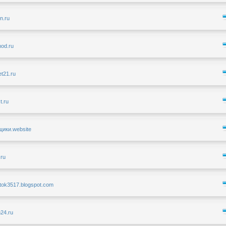
rn.ru
mod.ru
et21.ru
t.ru
щики.website
.ru
otok3517.blogspot.com
n24.ru