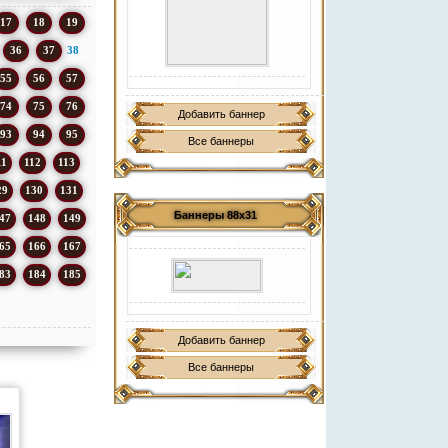
17
18
19
36
37
38
55
56
57
74
75
76
Добавить баннер
93
94
95
Все баннеры
11
112
113
29
130
131
Баннеры 88х31
47
148
149
65
166
167
83
184
185
Добавить баннер
Все баннеры